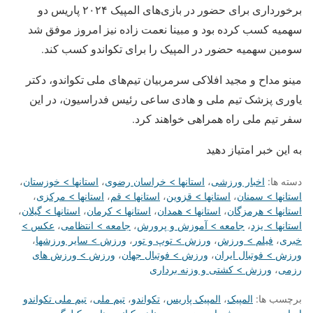
برخورداری برای حضور در بازی‌های المپیک ۲۰۲۴ پاریس دو
سهمیه کسب کرده بود و مبینا نعمت زاده نیز امروز موفق شد
سومین سهمیه حضور در المپیک را برای تکواندو کسب کند.
مینو مداح و مجید افلاکی سرمربیان تیم‌های ملی تکواندو، دکتر
یاوری پزشک تیم ملی و هادی ساعی رئیس فدراسیون، در این
سفر تیم ملی راه همراهی خواهند کرد.
به این خبر امتیاز دهید
دسته ها:
اخبار ورزشی
،
استانها > خراسان رضوی
،
استانها > خوزستان
،
استانها > سمنان
،
استانها > قزوین
،
استانها > قم
،
استانها > مرکزی
،
استانها > هرمزگان
،
استانها > همدان
،
استانها > کرمان
،
استانها > گیلان
،
استانها > یزد
،
جامعه > آموزش و پرورش
،
جامعه > انتظامی
،
عکس >
خبری
،
فیلم > ورزش
،
ورزش > توپ و تور
،
ورزش > سایر ورزشها
،
ورزش > فوتبال ایران
،
ورزش > فوتبال جهان
،
ورزش > ورزش های
رزمی
،
ورزش > کشتی و وزنه برداری
برچسب ها:
المپیک
،
المپیک پاریس
،
تکواندو
،
تیم ملی
،
تیم ملی تکواندو