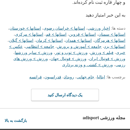
و چهار قاره ثبت نام کرده‌اند.
به این خبر امتیاز دهید
دسته ها:
اخبار ورزشی
،
استانها > خراسان رضوی
،
استانها > خوزستان
،
استانها > سمنان
،
استانها > قزوین
،
استانها > قم
،
استانها > مرکزی
،
استانها > هرمزگان
،
استانها > همدان
،
استانها > کرمان
،
استانها > گیلان
،
استانها > یزد
،
جامعه > آموزش و پرورش
،
جامعه > انتظامی
،
عکس >
خبری
،
فیلم > ورزش
،
ورزش > توپ و تور
،
ورزش > سایر ورزشها
،
ورزش > فوتبال ایران
،
ورزش > فوتبال جهان
،
ورزش > ورزش های
رزمی
،
ورزش > کشتی و وزنه برداری
برچسب ها:
ایتالیا
،
جام جهانی
،
رویداد
،
فدراسیون
،
فرانسه
یک دیدگاه ارسال کنید
مجله ورزشی adisport
بازگشت به بالا