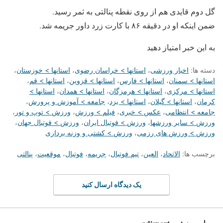
گل دوم قایدی هم از روی نقطه پنالتی به ثمر رسید.
ضمن اینکه او در دقیقه ۸۶ با کارت زرد داور جریمه شد.
به این خبر امتیاز دهید
دسته ها:
اخبار ورزشی
،
استانها > خراسان رضوی
،
استانها > خوزستان
،
استانها > سمنان
،
استانها > فارس
،
استانها > قزوین
،
استانها > قم
،
استانها > مرکزی
،
استانها > هرمزگان
،
استانها > همدان
،
استانها >
کرمان
،
استانها > گیلان
،
استانها > یزد
،
جامعه > آموزش و پرورش
،
جامعه > انتظامی
،
عکس > خبری
،
فیلم > ورزش
،
ورزش > توپ و تور
،
ورزش > سایر ورزشها
،
ورزش > فوتبال ایران
،
ورزش > فوتبال جهان
،
ورزش > ورزش های رزمی
،
ورزش > کشتی و وزنه برداری
برچسب ها:
الاتحاد
،
العین
،
تیم فوتبال
،
جریمه
،
فوتبال
،
موقعیت
،
پنالتی
یک دیدگاه ارسال کنید