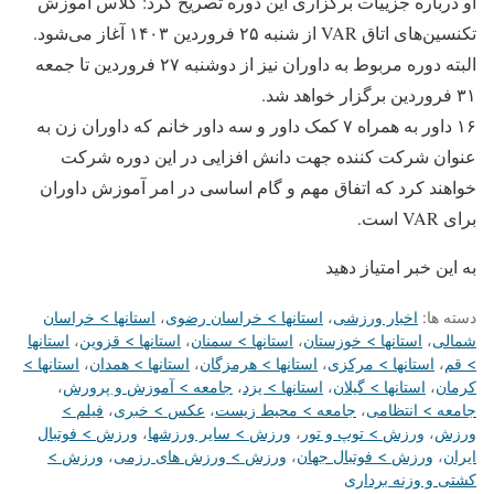
او درباره جزییات برگزاری این دوره تصریح کرد: کلاس آموزش
تکنسین‌های اتاق VAR از شنبه ۲۵ فروردین ۱۴۰۳ آغاز می‌شود.
البته دوره مربوط به داوران نیز از دوشنبه ۲۷ فروردین تا جمعه
۳۱ فروردین برگزار خواهد شد.
۱۶ داور به همراه ۷ کمک داور و سه داور خانم که داوران زن به
عنوان شرکت کننده جهت دانش افزایی در این دوره شرکت
خواهند کرد که اتفاق مهم و گام اساسی در امر آموزش داوران
برای VAR است.
به این خبر امتیاز دهید
دسته ها:
اخبار ورزشی
،
استانها > خراسان رضوی
،
استانها > خراسان
شمالی
،
استانها > خوزستان
،
استانها > سمنان
،
استانها > قزوین
،
استانها
> قم
،
استانها > مرکزی
،
استانها > هرمزگان
،
استانها > همدان
،
استانها >
کرمان
،
استانها > گیلان
،
استانها > یزد
،
جامعه > آموزش و پرورش
،
جامعه > انتظامی
،
جامعه > محیط زیست
،
عکس > خبری
،
فیلم >
ورزش
،
ورزش > توپ و تور
،
ورزش > سایر ورزشها
،
ورزش > فوتبال
ایران
،
ورزش > فوتبال جهان
،
ورزش > ورزش های رزمی
،
ورزش >
کشتی و وزنه برداری