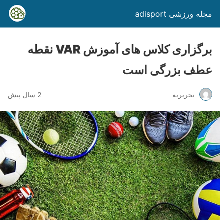
مجله ورزشی adisport
برگزاری کلاس های آموزش VAR نقطه
عطف بزرگی است
تحریریه
2 سال پیش