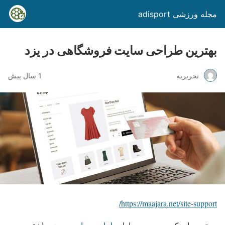
مجله ورزشی adisport
بهترین طراحی سایت فروشگاهی در یزد
تحریریه
1 سال پیش
https://maajara.net/site-support/