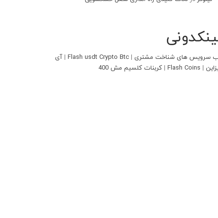
ینکدونی
 سرویس های شناخت مشتری
|
Flash usdt Crypto Btc
|
آی
زاین
|
Flash Coins
|
کربنات کلسیم مش 400