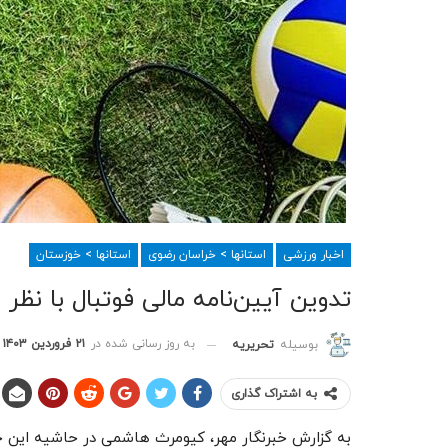
اخبار ورزشی
استانها > خراسان رضوی
استانها > خوزستان
تدوین آیین‌نامه مالی فوتبال با نظ
به روز رسانی شده در
۲۱ فروردین ۱۴۰۳
بوسیله
تحریریه
به اشتراک گذاری
به گزارش خبرنگار مهر، کیومرث هاشمی در حاشیه این ج