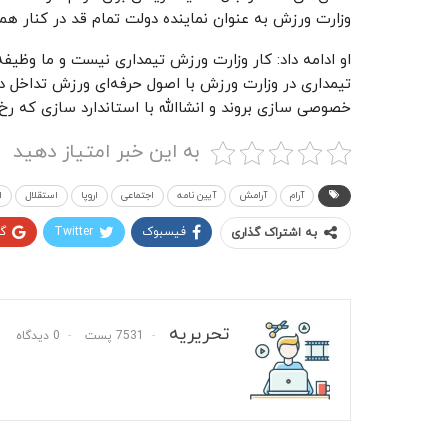
وزارت ورزش به عنوان نماینده دولت تمام قد در کنار همه
او ادامه داد: کار وزارت ورزش تیمداری نیست و ما وظیف
تیمداری در وزارت ورزش با اصول حرفه‌ای ورزش تداخل د
خصوصی سازی بروند و انشاالله با استاندارد سازی که ر
به این خبر امتیاز دهید
آرام
آرامش
آیین نامه
اجتماعی
اروپا
استقلال
ا
فیسبوک
Twitter
گ
به اشتراک گذاری
تحریریه
7531 پست
0 دیدگاه