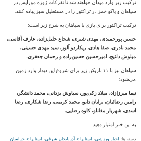
ترکیب زیر وارد میدان خواهند شد تا تفرکات ژوزه مورایس در
سپاهان و پاکو خمز در تراکتور را در مستطیل سبز پیاده کنند.
ترکیب تراکتور برای بازی با سپاهان به شرح زیر است:
حسین پورحمیدی، مهدی شیری، شجاع خلیل‌زاده، عارف آقاسی،
محمد نادری، صفا هادی، ریکاردو آلوز، سید مهدی حسینی،
میلوش دلتیچ، امیرحسین حسین‌زاده و رحمان جعفری.
سپاهان نیز با ۱۱ بازیکن زیر برای شروع این دیدار وارد زمین
می‌شود:
نیما میرزازاد، میلاد زکی‌پور، سیاوش یزدانی، محمد دانشگر،
رامین رضائیان، برایان دابو، محمد کریمی، رضا شکاری، رضا
اسدی، شهریار مغانلو، کاوه رضایی.
به این خبر امتیاز دهید
دسته ها:
اخبار ورزشی
،
استانها > آذربایجان شرقی
،
استانها > خراسان