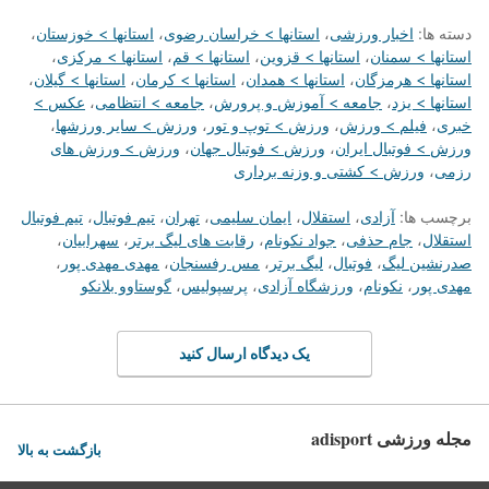
دسته ها:
اخبار ورزشی
،
استانها > خراسان رضوی
،
استانها > خوزستان
،
استانها > سمنان
،
استانها > قزوین
،
استانها > قم
،
استانها > مرکزی
،
استانها > هرمزگان
،
استانها > همدان
،
استانها > کرمان
،
استانها > گیلان
،
استانها > یزد
،
جامعه > آموزش و پرورش
،
جامعه > انتظامی
،
عکس >
خبری
،
فیلم > ورزش
،
ورزش > توپ و تور
،
ورزش > سایر ورزشها
،
ورزش > فوتبال ایران
،
ورزش > فوتبال جهان
،
ورزش > ورزش های
رزمی
،
ورزش > کشتی و وزنه برداری
برچسب ها:
آزادی
،
استقلال
،
ایمان سلیمی
،
تهران
،
تیم فوتبال
،
تیم فوتبال
استقلال
،
جام حذفی
،
جواد نکونام
،
رقابت های لیگ برتر
،
سهرابیان
،
صدرنشین لیگ
،
فوتبال
،
لیگ برتر
،
مس رفسنجان
،
مهدی مهدی پور
،
مهدی پور
،
نکونام
،
ورزشگاه آزادی
،
پرسپولیس
،
گوستاوو بلانکو
یک دیدگاه ارسال کنید
مجله ورزشی adisport
بازگشت به بالا