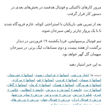
مرور کارهای تاکتیکی و فوتبال هدفمند در بخش‌های بعدی در
دستور کار قرار گرفت.
بعد از تمرین هم، بازیکنان با استراحتی کوتاه، عازم فرودگاه شدند
تا با یک پرواز چارتر راهی سیرجان شوند.
تیم فوتبال پرسپولیس، فردا یکشنبه ۱۹ فروردین در دیدار
برگشت از هفته بیست و دوم مسابقات لیگ برتر، در سیرجان
میهمان گل گهر خواهد بود.
به این خبر امتیاز دهید
دسته ها:
اخبار ورزشی
،
استانها > خراسان رضوی
،
استانها > خوزستان
،
استانها > سمنان
،
استانها > قزوین
،
استانها > قم
،
استانها > مرکزی
،
استانها > هرمزگان
،
استانها > همدان
،
استانها > کرمان
،
استانها > گیلان
،
استانها > یزد
،
جامعه > آموزش و پرورش
،
جامعه > انتظامی
،
عکس >
خبری
،
فیلم > ورزش
،
ورزش > توپ و تور
،
ورزش > سایر ورزشها
،
ورزش > فوتبال ایران
،
ورزش > فوتبال جهان
،
ورزش > ورزش های
رزمی
،
ورزش > کشتی و وزنه برداری