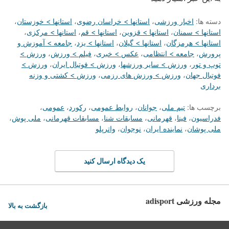
دسته ها:
اخبار ورزشی
،
استانها > خراسان رضوی
،
استانها > خوزستان
،
استانها > سمنان
،
استانها > قزوین
،
استانها > قم
،
استانها > مرکزی
،
استانها > هرمزگان
،
استانها > گیلان
،
استانها > یزد
،
جامعه > آموزش و
پرورش
،
جامعه > انتظامی
،
عکس > خبری
،
فیلم > ورزش
،
ورزش >
توپ و تور
،
ورزش > سایر ورزشها
،
ورزش > فوتبال ایران
،
ورزش >
فوتبال جهان
،
ورزش > ورزش های رزمی
،
ورزش > کشتی و وزنه
برداری
برچسب ها:
تیم ملی
،
جوانان
،
روابط عمومی
،
رکورد
،
عمومی
،
فدراسیون
،
فینا
،
قهرمانی
،
مسابقات شنا
،
مسابقات قهرمانی
،
ملی پوش
،
ملی پوشان
،
نماینده ایران
،
نوجوان
،
واترپلو
یک دیدگاه ارسال کنید
مجله ورزشی adisport
بازگشت به بالا