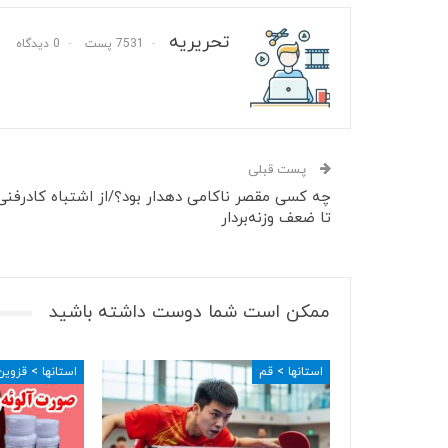
تحریریه
7531 پست
0 دیدگاه
پست قبلی
چه کسی مقصر ناکامی دهدار بود؟/از اشتباه کادرفنی
تا ضعف وزنه‌بردار
ممکن است شما دوست داشته باشید
استانها > قم
استانها > قزوین