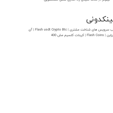
ینکدونی
 سرویس های شناخت مشتری
|
Flash usdt Crypto Btc
|
آی
زاین
|
Flash Coins
|
کربنات کلسیم مش 400