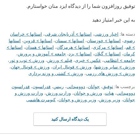
توفیق روزافزون شما را از دیدگاه ایزد منان خواستارم.
به این خبر امتیاز دهید
دسته ها:
اخبار ورزشی
،
استانها > آذربایجان شرقی
،
استانها > خراسان
رضوی
،
استانها > خوزستان
،
استانها > سمنان
،
استانها > قزوین
،
استانها
> قم
،
استانها > مرکزی
،
استانها > هرمزگان
،
استانها > همدان
،
استانها >
کرمان
،
استانها > گیلان
،
استانها > یزد
،
جامعه > آموزش و پرورش
،
جامعه > انتظامی
،
عکس > خبری
،
فیلم > ورزش
،
ورزش > توپ و تور
،
ورزش > سایر ورزشها
،
ورزش > فوتبال ایران
،
ورزش > فوتبال جهان
،
ورزش > ورزش های رزمی
،
ورزش > کشتی و وزنه برداری
برچسب ها:
توفیق
،
جوانان
،
دوومیدانی
،
رییس
،
فدراسیون
،
فدراسیون
دوومیدانی
،
هیات
،
ورزش و جوانان
،
وزارت ورزش
،
وزارت ورزش و
جوانان
،
وزیر ورزش
،
وزیر ورزش و جوانان
،
کیومرث هاشمی
یک دیدگاه ارسال کنید