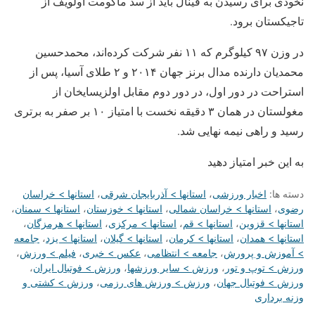
نخودی برای رسیدن به فینال باید از سد ماگومت اولویف از
تاجیکستان برود.
در وزن ۹۷ کیلوگرم که ۱۱ نفر شرکت کرده‌اند، محمدحسین
محمدیان دارنده مدال برنز جهان ۲۰۱۴ و ۲ طلای آسیا، پس از
استراحت در دور اول، در دور دوم مقابل اولزیسایخان از
مغولستان در همان ۳ دقیقه نخست با امتیاز ۱۰ بر صفر به برتری
رسید و راهی نیمه نهایی شد.
به این خبر امتیاز دهید
دسته ها:
اخبار ورزشی
،
استانها > آذربایجان شرقی
،
استانها > خراسان
رضوی
،
استانها > خراسان شمالی
،
استانها > خوزستان
،
استانها > سمنان
،
استانها > قزوین
،
استانها > قم
،
استانها > مرکزی
،
استانها > هرمزگان
،
استانها > همدان
،
استانها > کرمان
،
استانها > گیلان
،
استانها > یزد
،
جامعه
> آموزش و پرورش
،
جامعه > انتظامی
،
عکس > خبری
،
فیلم > ورزش
،
ورزش > توپ و تور
،
ورزش > سایر ورزشها
،
ورزش > فوتبال ایران
،
ورزش > فوتبال جهان
،
ورزش > ورزش های رزمی
،
ورزش > کشتی و
وزنه برداری