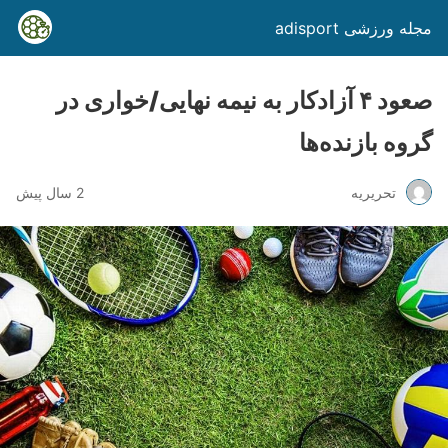
مجله ورزشی adisport
صعود ۴ آزادکار به نیمه نهایی/خواری در
گروه بازنده‌ها
تحریریه
2 سال پیش