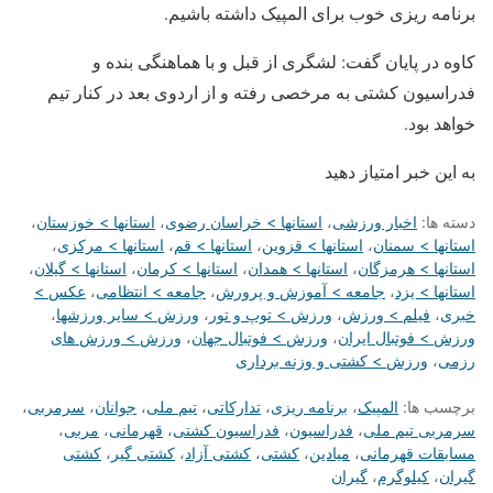
برنامه ریزی خوب برای المپیک داشته باشیم.
کاوه در پایان گفت: لشگری از قبل و با هماهنگی بنده و
فدراسیون کشتی به مرخصی رفته و از اردوی بعد در کنار تیم
خواهد بود.
به این خبر امتیاز دهید
دسته ها:
اخبار ورزشی
،
استانها > خراسان رضوی
،
استانها > خوزستان
،
استانها > سمنان
،
استانها > قزوین
،
استانها > قم
،
استانها > مرکزی
،
استانها > هرمزگان
،
استانها > همدان
،
استانها > کرمان
،
استانها > گیلان
،
استانها > یزد
،
جامعه > آموزش و پرورش
،
جامعه > انتظامی
،
عکس >
خبری
،
فیلم > ورزش
،
ورزش > توپ و تور
،
ورزش > سایر ورزشها
،
ورزش > فوتبال ایران
،
ورزش > فوتبال جهان
،
ورزش > ورزش های
رزمی
،
ورزش > کشتی و وزنه برداری
برچسب ها:
المپیک
،
برنامه ریزی
،
تدارکاتی
،
تیم ملی
،
جوانان
،
سرمربی
،
سرمربی تیم ملی
،
فدراسیون
،
فدراسیون کشتی
،
قهرمانی
،
مربی
،
مسابقات قهرمانی
،
میادین
،
کشتی
،
کشتی آزاد
،
کشتی گیر
،
کشتی
گیران
،
کیلوگرم
،
گیران