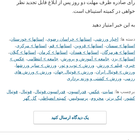
رأی صادره ظرف مهلت دو روز پس از ابلاغ قابل تجدید نظر
خواهی در کمیته استیناف است.
به این خبر امتیاز دهید
دسته ها:
اخبار ورزشی
،
استانها > خراسان رضوی
،
استانها > خوزستان
،
استانها > سمنان
،
استانها > قزوین
،
استانها > قم
،
استانها > مرکزی
،
استانها > هرمزگان
،
استانها > همدان
،
استانها > کرمان
،
استانها > گیلان
،
استانها > یزد
،
جامعه > آموزش و پرورش
،
جامعه > انتظامی
،
عکس >
خبری
،
فیلم > ورزش
،
ورزش > توپ و تور
،
ورزش > سایر ورزشها
،
ورزش > فوتبال ایران
،
ورزش > فوتبال جهان
،
ورزش > ورزش های
رزمی
،
ورزش > کشتی و وزنه برداری
برچسب ها:
سایت
،
عکس
،
فدراسیون
،
فدراسیون فوتبال
،
فوتبال
،
فوتبال
کشور
،
لیگ برتر
،
محروم
،
پرسپولیس
،
کمیته انضباطی
،
گل گهر
یک دیدگاه ارسال کنید