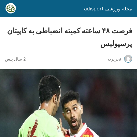
مجله ورزشی adisport
فرصت ۴۸ ساعته کمیته انضباطی به کاپیتان
پرسپولیس
تحریریه
2 سال پیش