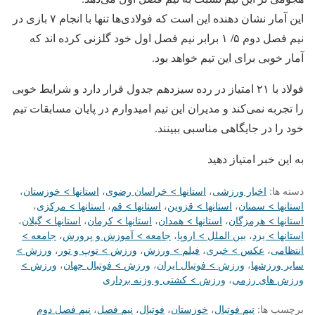
این آمار نشان دهنده این است که فولادی‌ها تنها با انجام ۷ بازی در
نیم فصل دوم ۵/‏‬ ۱ برابر نیم فصل اول خود گلزنی کرده اند که
آمار خوبی برای این تیم خواهد بود.
فولاد با ۲۱ امتیاز در رده سیزدهم جدول قرار دارد و شرایط خوبی
را تجربه نمی‌کند و مدیران این تیم امیدوارم در پایان مسابقات تیم
خود را در جایگاهی مناسبی ببینند.
به این خبر امتیاز دهید
دسته ها:
اخبار ورزشی
،
استانها > خراسان رضوی
،
استانها > خوزستان
،
استانها > سمنان
،
استانها > قزوین
،
استانها > قم
،
استانها > مرکزی
،
استانها > هرمزگان
،
استانها > همدان
،
استانها > کرمان
،
استانها > گیلان
،
استانها > یزد
،
بین الملل > اروپا
،
جامعه > آموزش و پرورش
،
جامعه >
انتظامی
،
عکس > خبری
،
فیلم > ورزش
،
ورزش > توپ و تور
،
ورزش >
سایر ورزشها
،
ورزش > فوتبال ایران
،
ورزش > فوتبال جهان
،
ورزش >
ورزش های رزمی
،
ورزش > کشتی و وزنه برداری
برچسب ها:
تیم فوتبال
،
خوزستان
،
فوتبال
،
نیم فصل
،
نیم فصل دوم