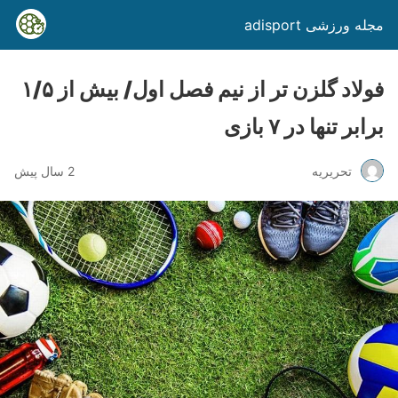
مجله ورزشی adisport
فولاد گلزن تر از نیم فصل اول/ بیش از ۱/۵
برابر تنها در ۷ بازی
تحریریه
2 سال پیش