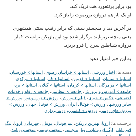
بود برابر برنتفورد هت تریک کند.
او یک بار هم دروازه بورنموث را باز کرد.
در آخرین دیدار منچستر سیتی که برابر رقیب سنتی همشهری
یعنی منچستریونایتد برگزار شده بود این بازیکن توانست ۲ بار
دروازه شیاطین سرخ را فرو بریزد.
به این خبر امتیاز دهید
دسته ها:
اخبار ورزشی
،
استانها > خراسان رضوی
،
استانها > خوزستان
،
استانها > سمنان
،
استانها > قزوین
،
استانها > قم
،
استانها > مرکزی
،
استانها > هرمزگان
،
استانها > کرمان
،
استانها > گیلان
،
استانها > یزد
،
جامعه > آموزش و پرورش
،
جامعه > انتظامی
،
جامعه > رفاه و خدمات
اجتماعی
،
عکس > خبری
،
فیلم > ورزش
،
ورزش > توپ و تور
،
ورزش >
سایر ورزشها
،
ورزش > فوتبال ایران
،
ورزش > فوتبال جهان
،
ورزش >
ورزش های رزمی
،
ورزش > کشتی و وزنه برداری
برچسب ها:
اروپا
،
بهترین بازیکن
،
تیم فوتبال
،
فوتبال
،
قهرمانان اروپا
،
لیگ
قهرمانان
،
لیگ قهرمانان اروپا
،
منچستر
،
منچسترسیتی
،
منچستریونایتد
،
پاس گل
،
یونایتد