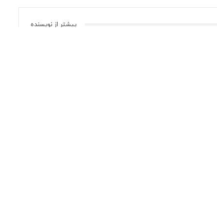
بیشتر از نویسنده
فیلم > ورزش
ورت
هدیه‌ای از جنس عشق و افتخار به
پدر قهرمان پارالمپیک ۲۰۲۴ پاریس