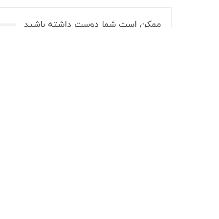
ممکن است شما دوست داشته باشید
استانها > قم
استانها > قزوین
راز تمرکز افسانه‌ای بازیکنان چینی
قرص چاقی ص
در پینگ پنگ چیست؟
NEXT
PREV
ارسال یک پاسخ