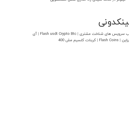
ینکدونی
 سرویس های شناخت مشتری
|
Flash usdt Crypto Btc
|
آی
زاین
|
Flash Coins
|
کربنات کلسیم مش 400