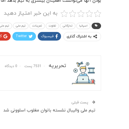
بودن آنها می‌توانست اطمینان بیشتری به تیم بدهد اما ن
به این خبر امتیاز دهید
اسپانیا
تدارکاتی
تفاوت
تمرینات
تیم ملی
تیم ملی 
فیسبوک
Twitter
گ
به اشتراک گذاری
تحریریه
7531 پست
0 دیدگاه
پست قبلی
تیم ملی والیبال نشسته بانوان مغلوب اسلوونی شد