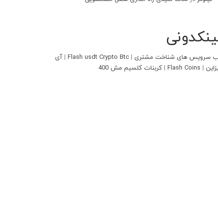
ینکدونی
 سرویس های شناخت مشتری
|
Flash usdt Crypto Btc
|
آی
زاین
|
Flash Coins
|
کربنات کلسیم مش 400