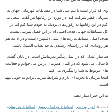
وی که قرار است با تیم ملی شنا در مسابقات قهرمانی جهان به
میزبانی قطر شرکت کند، در مورد این رقابتها نیز گفت: سعی می
کنم در این رقابتها به رکوردهای نزدیک به خودم شنا کنم اما در
کل مسابقات جهانی هدف اصلی ام در این فصل تمرینی نیست.
هدف اصلی مسابقات رده های سنی (فلیپین) است و در ادامه هم
هر رویدادی که در راستای رسیدن به حد نصاب المپیک باشد.
سامیار عبدلی که در آلمان پیگیر تمریناتش است، در پایان گفت:
۵ سالی می شود که در آلمان همزمان درس می خوانم و فعالیت
های مربوط به شنا را پیگیری می کنم.
اینجا مربیان با تجربه ای دارم و شرایط تمرینی برایم به خوبی مهیا
است.
به این خبر امتیاز دهید
دسته ها:
اخبار ورزشی
،
استانها > خراسان رضوی
،
استانها > خوزستان
،
استانها > سمنان
،
استانها > قزوین
،
استانها > قم
،
استانها > مرکزی
،