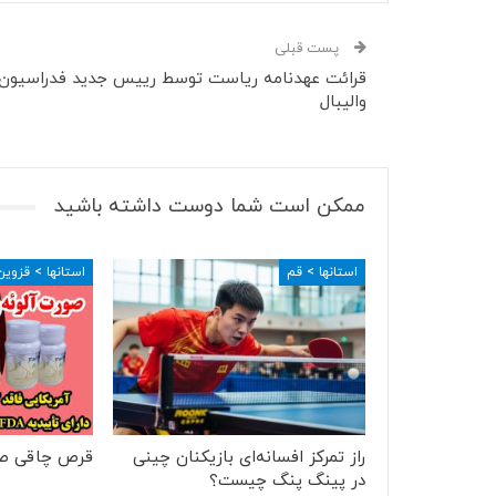
پست قبلی
قرائت عهدنامه ریاست توسط رییس جدید فدراسیون
والیبال
ممکن است شما دوست داشته باشید
استانها > قم
استانها > قزوین
راز تمرکز افسانه‌ای بازیکنان چینی
قرص چاقی ص
در پینگ پنگ چیست؟