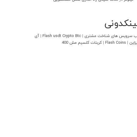
ینکدونی
 سرویس های شناخت مشتری
|
Flash usdt Crypto Btc
|
آی
زاین
|
Flash Coins
|
کربنات کلسیم مش 400