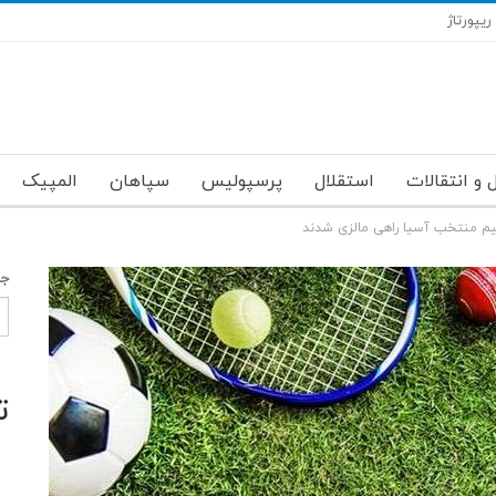
ریپورتاژ
 و انتقالات
استقلال
پرسپولیس
سپاهان
المپیک
یم منتخب آسیا راهی مالزی شدند
جس
ت