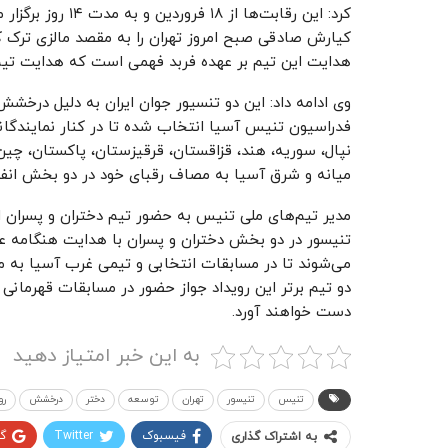
کرد: این رقابت‌ها
کیارش صادقی صبح امروز تهران را به مقصد مالزی ترک کر
هدایت این تیم بر عهده فربد فهمی است که هدایت تیم
وی ادامه داد: این دو تنسیور جوان ایران به دلیل درخ
فدراسیون تنیس آسیا انتخاب شده تا در کنار نمایندگانی 
نپال، سوریه، هند، قزاقستان، قرقیزستان، پاکستان، چین 
میانه و شرق آسیا به مصاف رقبای خود در دو بخش انفراد
تنیسور در دو بخش دختران و پسران با هدایت هنگامه ع
می‌شوند تا در مسابقات انتخابی و تیمی غرب آسیا به می
دو تیم برتر این رویداد جواز حضور در مسابقات قهرمانی آ
دست خواهند آورد.
به این خبر امتیاز دهید
تنیس
تنیسور
تهران
توسعه
دختر
درخشش
رو
فیسبوک
Twitter
گ
به اشتراک گذاری