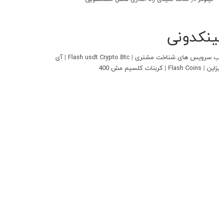
ینکدونی
 سرویس های شناخت مشتری
|
Flash usdt Crypto Btc
|
آی
زاین
|
Flash Coins
|
کربنات کلسیم مش 400