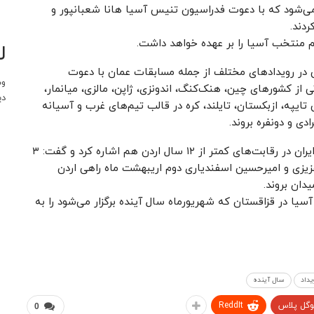
 از ۱۸ فروردین و به مدت ۱۴ روز برگزار می‌شود که با دعوت فدراسیون تنیس آسیا هانا شعبانپور و
دند.
 منتخب آسیا را بر عهده خواهد داشت.
ل
شش در رویدادهای مختلف از جمله مسابقات عمان با دعوت
وب
از کشورهای چین، هنک‌کنگ، اندونزی، ژاپن، مالزی، میانمار،
دی
تایپه، ازبکستان، تایلند، کره در قالب تیم‌های غرب و آسیانه
ی و دونفره بروند.
مدیر تیم‌های ملی تنیس به حضور تیم دختران و پسران ایران در رقابت‌های کمتر از ۱۲ سال اردن هم اشاره کرد و گفت: ۳
زیزی و امیرحسین اسفندیاری دوم اریبهشت ماه راهی اردن
دان بروند.
سیا در قزاقستان که شهریورماه سال آینده برگزار می‌شود را به
یداد
سال آینده
وگل پلاس
ReddIt
0