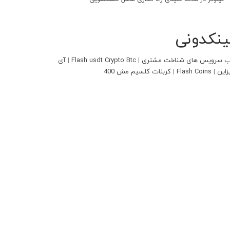
ینکدونی
 سرویس های شناخت مشتری
|
Flash usdt Crypto Btc
|
آی
زاین
|
Flash Coins
|
کربنات کلسیم مش 400