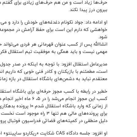
حرف‌ها زیاد است و من هم حرف‌های زیادی برای گفتم دا
بیرون درز پیدا نکند.
او ادامه داد: جواد نکونام دغدغه‌های خودش را دارد و می‌
خواهشی که دارم این است برای حفظ آرامش در مجموعه
شود.
انشاالله پس از کسب عنوان قهرمانی هر فردی می‌تواند ح
مهمی نیست و باید همگی به موفقیت تیم استقلال فکر 
مدیرعامل استقلال افزود: با توجه به اینکه در صدر جدول
است، مطمئنم با بازیکنان و کادر فنی خوبی که داریم انشا
معتقدم نباید به دشمن‌های باشگاه استقلال در بازه زمان
خطیر در رابطه با کسب مجوز حرفه‌ای برای باشگاه استقلا
کسب این مجوز انجام می‌شد را در ۵، ۶ ماه اخیر انجام داده‌ایم.
از زمانی که وارد باشگاه استقلال شدم ۱۰ پرونده بدهکاری خارجی داشتیم که باید آنها را حل و فصل می‌کردیم.
برای پرونده‌های مالی هم تنها ۳
دلیل منطقی در کمیته‌های قضائی فدراسیون فوتبال پروند
او افزود: جلسه دادگاه CAS شکایت «ریکاردو ساپینتو» امروز سه شنبه ۲۱ فروردین برگزار می‌شود.