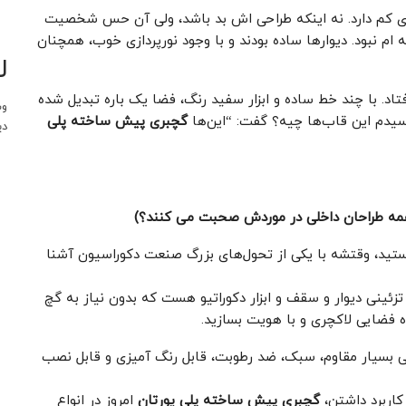
ی کم دارد. نه اینکه طراحی‌ اش بد باشد، ولی آن حس شخصیت
ام نبود. دیوارها ساده بودند و با وجود نورپردازی خوب، همچنان
ل
تاد. با چند خط ساده و ابزار سفید رنگ، فضا یک ‌باره تبدیل شده
وب
یدم این قاب‌ها چیه؟ گفت: “این‌ها
گچبری پیش ساخته پلی
دی
مه طراحان داخلی در موردش صحبت می ‌کنند؟)
نستید، وقتشه با یکی از تحول‌های بزرگ صنعت دکوراسیون آشنا
تزئینی دیوار و سقف و ابزار دکوراتیو هست که بدون نیاز به گچ
یده فضایی لاکچری و با هویت بسازید.
بسیار مقاوم، سبک، ضد رطوبت، قابل رنگ‌ آمیزی و قابل نصب
اربرد داشتن،
گچبری پیش ساخته پلی یورتان
امروز در انواع