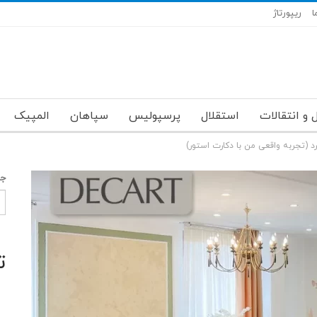
ا
ریپورتاژ
 و انتقالات
استقلال
پرسپولیس
سپاهان
المپیک
د (تجربه واقعی من با دکارت استور)
جس
ت