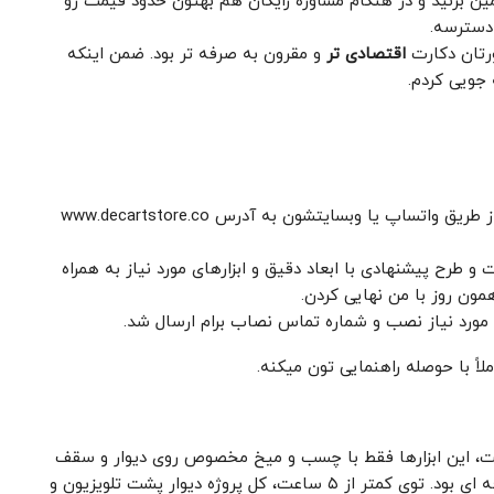
 بزنید و در هنگام مشاوره رایگان هم بهتون حدود قیمت رو
 دسترسه.
ورتان دکارت
اقتصادی ‌تر
و مقرون ‌به‌ صرفه ‌تر بود. ضمن اینکه
 ‌جویی کردم.
عکس دیوار و ابعاد دیوار به همراه ابعاد سقف رو از طریق واتساپ یا وبسایتشون به آدرس www.decartstore.co
طرح پیشنهادی با ابعاد دقیق و ابزارهای مورد نیاز به‌ همراه
مون روز با من نهایی کردن.
ر مورد نیاز نصب و شماره تماس نصاب برام ارسال شد.
اً با حوصله راهنمایی ‌تون میکنه.
ت، این ابزارها فقط با چسب و میخ مخصوص روی دیوار و سقف
نصب میشن. نصاب معرفی ‌شده توسط دکارت خیلی حرفه‌ ای بود. توی کمتر از ۵ ساعت، کل پروژه دیوار پشت تلویزیون و