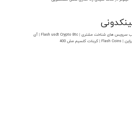
ینکدونی
 سرویس های شناخت مشتری
|
Flash usdt Crypto Btc
|
آی
زاین
|
Flash Coins
|
کربنات کلسیم مش 400