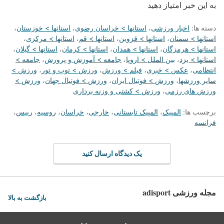
به این خبر امتیاز دهید
دسته ها:
اخبار ورزشی
،
استانها > خراسان رضوی
،
استانها > خوزستان
،
استانها > سمنان
،
استانها > قزوین
،
استانها > قم
،
استانها > مرکزی
،
استانها > هرمزگان
،
استانها > همدان
،
استانها > کرمان
،
استانها > گیلان
،
استانها > یزد
،
بین الملل > اروپا
،
جامعه > آموزش و پرورش
،
جامعه >
انتظامی
،
عکس > خبری
،
فیلم > ورزش
،
ورزش > توپ و تور
،
ورزش >
سایر ورزشها
،
ورزش > فوتبال ایران
،
ورزش > فوتبال جهان
،
ورزش >
ورزش های رزمی
،
ورزش > کشتی و وزنه برداری
برچسب ها:
المپیک
،
المپیک تابستانی
،
خارجی
،
خراسان
،
روسیه
،
رییس
،
فرانسه
یک دیدگاه ارسال کنید
مجله ورزشی adisport
بازگشت به بالا