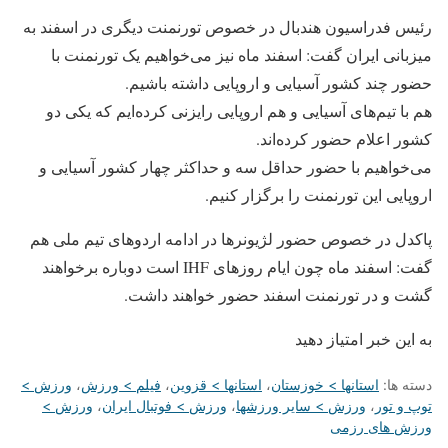
رئیس فدراسیون هندبال در خصوص تورنمنت دیگری در اسفند به
میزبانی ایران گفت: اسفند ماه نیز می‌خواهیم یک تورنمنت با
حضور چند کشور آسیایی و اروپایی داشته باشیم.
هم با تیم‌های آسیایی و هم اروپایی رایزنی کرده‌ایم که یکی دو
کشور اعلام حضور کرده‌اند.
می‌خواهیم با حضور حداقل سه و حداکثر چهار کشور آسیایی و
اروپایی این تورنمنت را برگزار کنیم.
پاکدل در خصوص حضور لژیونرها در ادامه اردوهای تیم ملی هم
گفت: اسفند ماه چون ایام روزهای IHF است دوباره برخواهند
گشت و در تورنمنت اسفند حضور خواهند داشت.
به این خبر امتیاز دهید
دسته ها:
استانها > خوزستان
،
استانها > قزوین
،
فیلم > ورزش
،
ورزش >
توپ و تور
،
ورزش > سایر ورزشها
،
ورزش > فوتبال ایران
،
ورزش >
ورزش های رزمی