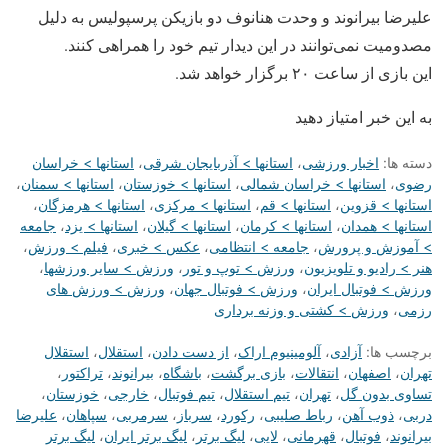
علیرضا بیرانوند و وحدت هنانوف دو بازیکن پرسپولیس به دلیل
مصدومیت نمی‌توانند در این دیدار تیم خود را همراهی کنند.
این بازی از ساعت ۲۰ برگزار خواهد شد.
به این خبر امتیاز دهید
دسته ها:
اخبار ورزشی
،
استانها > آذربایجان شرقی
،
استانها > خراسان
رضوی
،
استانها > خراسان شمالی
،
استانها > خوزستان
،
استانها > سمنان
،
استانها > قزوین
،
استانها > قم
،
استانها > مرکزی
،
استانها > هرمزگان
،
استانها > همدان
،
استانها > کرمان
،
استانها > گیلان
،
استانها > یزد
،
جامعه
> آموزش و پرورش
،
جامعه > انتظامی
،
عکس > خبری
،
فیلم > ورزش
،
هنر > رادیو و تلویزیون
،
ورزش > توپ و تور
،
ورزش > سایر ورزشها
،
ورزش > فوتبال ایران
،
ورزش > فوتبال جهان
،
ورزش > ورزش های
رزمی
،
ورزش > کشتی و وزنه برداری
برچسب ها:
آزادی
،
آلومینیوم اراک
،
از دست دادن
،
استقلال
،
استقلال
تهران
،
اصفهان
،
انتقالات
،
بازی برگشت
،
باشگاه
،
بیرانوند
،
تراکتور
،
تساوی بدون گل
،
تهران
،
تیم استقلال
،
تیم فوتبال
،
خارجی
،
خوزستان
،
دربی
،
ذوب آهن
،
رباط صلیبی
،
رکورد
،
سرباز
،
سرمربی
،
سپاهان
،
علیرضا
بیرانوند
،
فوتبال
،
قهرمانی
،
لایی
،
لیگ برتر
،
لیگ برتر ایران
،
لیگ برتر