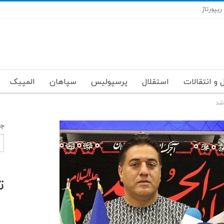
ریپورتاژ
 و انتقالات
استقلال
پرسپولیس
سپاهان
المپیک
 شد
جس
ت