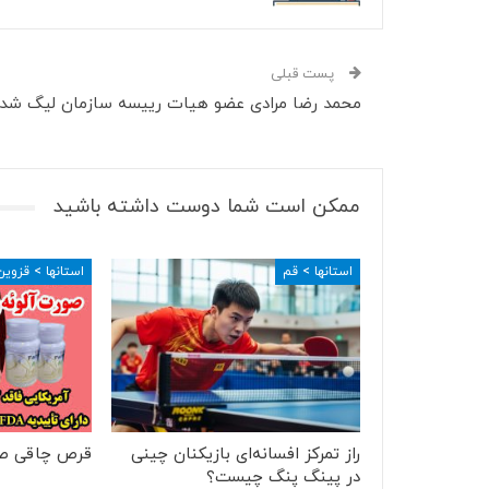
پست قبلی
محمد رضا مرادی عضو هیات رییسه سازمان لیگ شد
ممکن است شما دوست داشته باشید
استانها > قم
استانها > قزوین
راز تمرکز افسانه‌ای بازیکنان چینی
قرص چاقی ص
در پینگ پنگ چیست؟