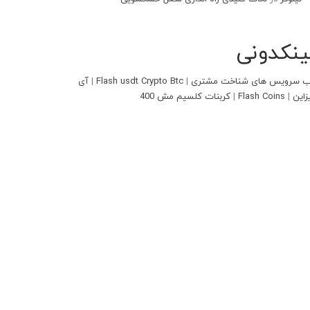
ینکدونی
 سرویس های شناخت مشتری
|
Flash usdt Crypto Btc
|
آی
زاین
|
Flash Coins
|
کربنات کلسیم مش 400