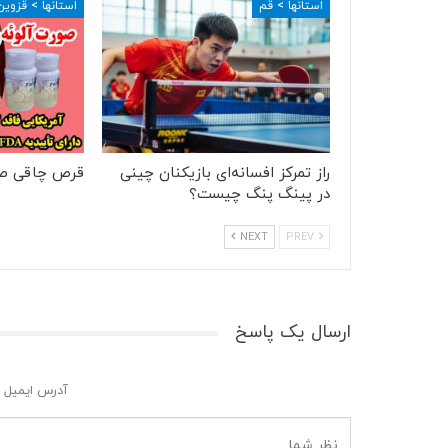
استانها > قم
استانها > قزوین
راز تمرکز افسانه‌ای بازیکنان چینی
قرص چاقی ص
در پینگ پنگ چیست؟
NEXT
PREV
ارسال یک پاسخ
آدرس ایمیل 