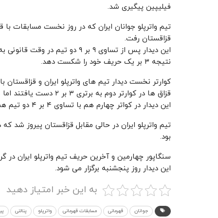
فیلیپین پیگیری شد.
تیم واترپلو جوانان ایران که در روز نخست مسابقات با ق
قزاقستان رفت.
این دیدار پس از تساوی ۹ بر ۹ دو 
نتیجه ۳ بر یک حریف خود را شکست دهد.
کوارتر نخست دیدار تیم های واترپلو ایران و قزاقستان ب
قزاق ها در کوارتر دوم به برتری ۳ بر ۲ دست یافتند اما نتیجه کوارتر سوم را ۲ به یک به ایران واگذار کردند.
این دیدار در کواتر چهارم هم با تساوی ۴ بر ۴ دو تیم همراه بود و بدین ترتیب کار به ضربات پنالتی کشیده شد.
تیم واترپلو ایران در حالی مقابل قزاقستان پیروز شد که 
بود.
سنگاپور چهارمین و آخرین حریف تیم واترپلو ایران در گروه A مرحله مقدماتی مسابقات قهرمانی آسیا
این دیدار روز پنجشنبه برگزار می شود.
به این خبر امتیاز دهید
جوانان
قهرمانی
مسابقات قهرمانی
واترپلو
پنالتی
پی