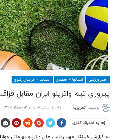
اخبار ورزشی
استانها > اصفهان
استانها > خراسان رضوی
پیروزی تیم واترپلو ایران مقابل قزا
به روز رسانی شده در
۱۶ اسفند ۱۴۰۲
بوسیله
تحریریه
به اشتراک گذاری
به گزارش خبرنگار مهر، رقابت های واترپلو قهرمانی جوانا