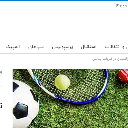
ریپورتاژ
 و انتقالات
استقلال
پرسپولیس
سپاهان
المپیک
زاقستان در ضربات پنالتی
جس
ت