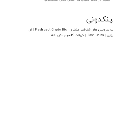
ینکدونی
 سرویس های شناخت مشتری
|
Flash usdt Crypto Btc
|
آی
زاین
|
Flash Coins
|
کربنات کلسیم مش 400