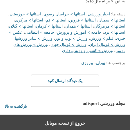
به این خبر امتیاز دهید
دسته ها:
اخبار ورزشی
،
استانها > خراسان رضوی
،
استانها > خوزستان
،
استانها > سمنان
،
استانها > قزوین
،
استانها > قم
،
استانها > مرکزی
،
استانها > هرمزگان
،
استانها > همدان
،
استانها > کرمان
،
استانها > گیلان
،
استانها > یزد
،
جامعه > آموزش و پرورش
،
جامعه > انتظامی
،
عکس >
خبری
،
فیلم > ورزش
،
ورزش > توپ و تور
،
ورزش > سایر ورزشها
،
ورزش > فوتبال ایران
،
ورزش > فوتبال جهان
،
ورزش > ورزش های
رزمی
،
ورزش > کشتی و وزنه برداری
برچسب ها:
تهران
،
پیروزی
یک دیدگاه ارسال کنید
مجله ورزشی adisport
بازگشت به بالا
خروج از نسخه موبایل