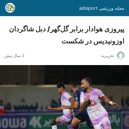
مجله ورزشی adisport
پیروزی هوادار برابر گل‌گهر/ دبل شاگردان
اوزونیدیس در شکست
تحریریه
2 سال پیش