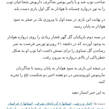
صاحب توپ شد و با پاس یونس شاکری، داریوش شجاعیان توپ
را به تور دروازه چسباند تا هوادار به گل اول بازی دست یابد.
در نهایت این بازی در نیمه اول با پیروزی یک بر صفر به سود
هوادار به پایان رسید.
در نیمه دوم بازیکنان گل گهر فشار زیادی را روی دروازه هوادار
به وجود آوردند که در دقیقه ۶۱ روبرتو تورس فرصت به ثمر
رساندن گل تساوی را برای تیمش داشت اما توپ او به شکل
خطرناکی از بالای دروازه به بیرون رفت.
در نتیجه این بازی به سود هوادار به پایان رسید تا شاگردان
مارینوس اوزونیدیس در دو هفته اخیر دو شکست تلخ را تجربه
کنند.
به این خبر امتیاز دهید
دسته ها:
اخبار ورزشی
،
استانها > آذربایجان شرقی
،
استانها > خراسان
رضوی
،
استانها > خوزستان
،
استانها > سمنان
،
استانها > قزوین
،
استانها