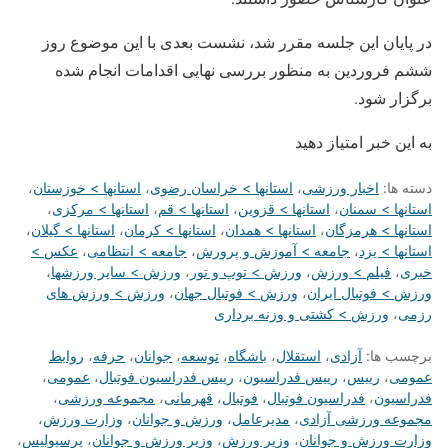
در پایان این جلسه مقرر شد، نشست بعدی با این موضوع روز
ششم فروردین به منظور بررسی نهایی اقدامات انجام شده
برگزار شود.
به این خبر امتیاز دهید
دسته ها:
اخبار ورزشی
،
استانها > خراسان رضوی
،
استانها > خوزستان
،
استانها > سمنان
،
استانها > قزوین
،
استانها > قم
،
استانها > مرکزی
،
استانها > هرمزگان
،
استانها > همدان
،
استانها > کرمان
،
استانها > گیلان
،
استانها > یزد
،
جامعه > آموزش و پرورش
،
جامعه > انتظامی
،
عکس >
خبری
،
فیلم > ورزش
،
ورزش > توپ و تور
،
ورزش > سایر ورزشها
،
ورزش > فوتبال ایران
،
ورزش > فوتبال جهان
،
ورزش > ورزش های
رزمی
،
ورزش > کشتی و وزنه برداری
برچسب ها:
آزادی
،
استقلال
،
باشگاه
،
توسعه
،
جوانان
،
حرفه
،
روابط
عمومی
،
رییس
،
رییس فدراسیون
،
رییس فدراسیون فوتبال
،
عمومی
،
فدراسیون
،
فدراسیون فوتبال
،
فوتبال
،
قهرمانی
،
مجموعه ورزشی
،
مجموعه ورزشی آزادی
،
مدیرعامل
،
ورزش و جوانان
،
وزارت ورزش
،
وزارت ورزش و جوانان
،
وزیر ورزش
،
وزیر ورزش و جوانان
،
پرسپولیس
،