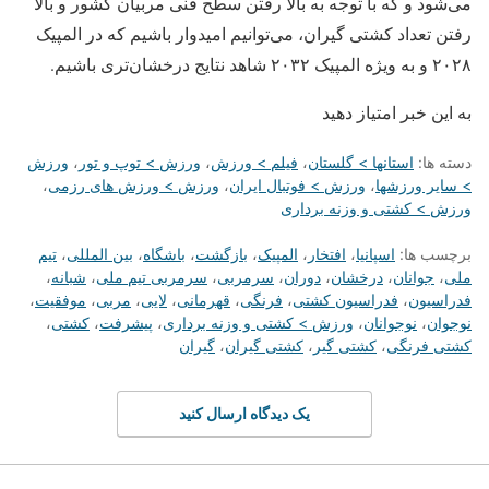
می‌شود و که با توجه به بالا رفتن سطح فنی مربیان کشور و بالا
رفتن تعداد کشتی گیران، می‌توانیم امیدوار باشیم که در المپیک
۲۰۲۸ و به ویژه المپیک ۲۰۳۲ شاهد نتایج درخشان‌تری باشیم.
به این خبر امتیاز دهید
دسته ها:
استانها > گلستان
،
فیلم > ورزش
،
ورزش > توپ و تور
،
ورزش
> سایر ورزشها
،
ورزش > فوتبال ایران
،
ورزش > ورزش های رزمی
،
ورزش > کشتی و وزنه برداری
برچسب ها:
اسپانیا
،
افتخار
،
المپیک
،
بازگشت
،
باشگاه
،
بین المللی
،
تیم
ملی
،
جوانان
،
درخشان
،
دوران
،
سرمربی
،
سرمربی تیم ملی
،
شبانه
،
فدراسیون
،
فدراسیون کشتی
،
فرنگی
،
قهرمانی
،
لایی
،
مربی
،
موفقیت
،
نوجوان
،
نوجوانان
،
ورزش > کشتی و وزنه برداری
،
پیشرفت
،
کشتی
،
کشتی فرنگی
،
کشتی گیر
،
کشتی گیران
،
گیران
یک دیدگاه ارسال کنید