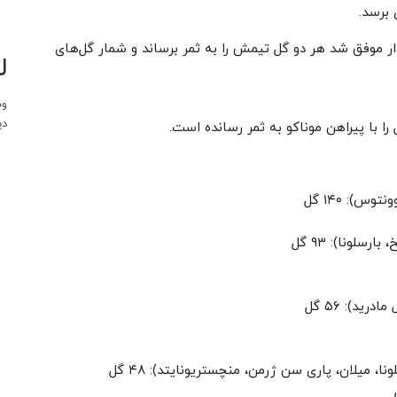
ار موفق شد هر دو گل تیمش را به ثمر برساند و شمار گل‌های
ل
وب
دی
س): ۱۴۰ گل
سلونا): ۹۳ گل
ید): ۵۶ گل
ا، میلان، پاری سن ژرمن، منچستریونایتد): ۴۸ گل