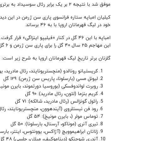
موفق شد با نتیجه ۲ بر یک برابر رئال سوسیداد به برتری برسد.
کیلیان امباپه ستاره فرانسوی پاری سن ژرمن در این دید
خود در لیگ قهرمانان اروپا با به ۴۶ برساند.
امباپه با این ۴۶ گل در کنار «فیلیپو اینزاگی» قرار گرفت.
این مهاجم ۲۵ سال ۴۰ گل را برای پاری سن ژرمن و ۶ گل را با پیراهن موناکو به ثمر رسانده است.
گلزنان برتر تاریخ لیگ قهرمانان اروپا به شرح زیر است:
کریستیانو رونالدو (منچستریونایتد، رئال مادرید، یوونتو
لیونل مسی (بارسلونا، پاریس سن ژرمن): ۱۲۹ گل
روبرت لواندوفسکی (بوروسیا دورتموند، بایرن مونیخ، بار
کریم بنزما (لئون، رئال مادرید): ۹۰ گل
رائول گونزالس (رئال مادرید، شالکه): ۷۱ گل
رود فن نیستلروی (آیندهوون، منچستریونایتد، رئال مادر
توماس مولر (، بایرن مونیخ): ۵۴ گل
تیری آنری (موناکو، آرسنال، بارسلونا): ۵۰ گل
زلاتان ابراهیموویچ (آژاکس، یوونتوس، اینتر، بارسلون
آندری شوچنکو (دیناموکیف، میلان، چلسی) ۴۸ گل