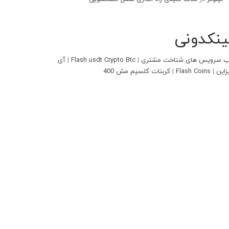
ینکدونی
 سرویس های شناخت مشتری
|
Flash usdt Crypto Btc
|
آی
زاین
|
Flash Coins
|
کربنات کلسیم مش 400