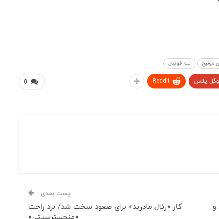
ن مونیخ
تیم فوتبال
وگل پلاس
ReddIt
0
پست بعدی
و
کار «رئال مادرید» برای صعود سخت شد/ برد راحت
«منچسترسیتی»