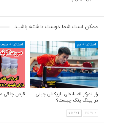
ممکن است شما دوست داشته باشید
استانها > قم
استانها > قزوین
راز تمرکز افسانه‌ای بازیکنان چینی
قرص چاقی ص
در پینگ پنگ چیست؟
NEXT
PREV