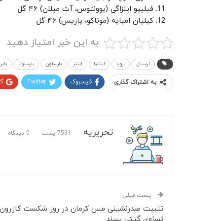
فیلیپو اینزاگی (یوونتوس، آث میلان) ۴۶ گل
کیلیان امباپه (موناکو، پاریس) ۴۶ گل
به این خبر امتیاز دهید
آرسنال
اروپا
ایتالیا
اینتر
بارسلون
بارسلونا
بایر
فیسبوک
Twitter
گ
به اشتراک گذاری
تحریریه
7531 پست
0 دیدگاه
پست قبلی
تثبیت صدرنشینی مس کرمان در روز شکست کازرون 
تساوی گیتی پسند