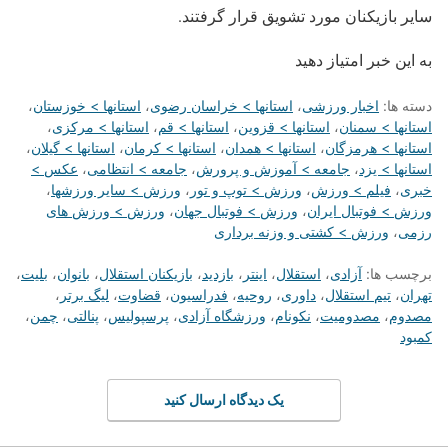
سایر بازیکنان مورد تشویق قرار گرفتند.
به این خبر امتیاز دهید
دسته ها:
اخبار ورزشی
،
استانها > خراسان رضوی
،
استانها > خوزستان
،
استانها > سمنان
،
استانها > قزوین
،
استانها > قم
،
استانها > مرکزی
،
استانها > هرمزگان
،
استانها > همدان
،
استانها > کرمان
،
استانها > گیلان
،
استانها > یزد
،
جامعه > آموزش و پرورش
،
جامعه > انتظامی
،
عکس >
خبری
،
فیلم > ورزش
،
ورزش > توپ و تور
،
ورزش > سایر ورزشها
،
ورزش > فوتبال ایران
،
ورزش > فوتبال جهان
،
ورزش > ورزش های
رزمی
،
ورزش > کشتی و وزنه برداری
برچسب ها:
آزادی
،
استقلال
،
اینتر
،
بازدید
،
بازیکنان استقلال
،
بانوان
،
بلیت
،
تهران
،
تیم استقلال
،
داوری
،
روحیه
،
فدراسیون
،
قضاوت
،
لیگ برتر
،
مصدوم
،
مصدومیت
،
نکونام
،
ورزشگاه آزادی
،
پرسپولیس
،
پنالتی
،
چمن
،
کمبود
یک دیدگاه ارسال کنید