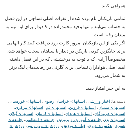
همراهی کنند.
تمامی بازیکنان نام برده شده از نفرات اصلی نساجی در این فصل
به حساب می‌آیند و تنها وحید محمدزاده در ۹ دیدار برای این تیم به
میدان رفته است.
اگر یکی از این بازیکنان امروز کارت زرد دریافت کنند کار الهامی
برای جایگزین کردن بازیکن در دیدار با سپاهان سخت خواهد شد،
مخصوصاً آزادی که با توجه به درخششی که در این فصل داشته
امید اصلی هواداران نساجی برای گلزنی در رقابت‌های لیگ برتر
به شمار می‌رود.
به این خبر امتیاز دهید
دسته ها:
اخبار ورزشی
،
استانها > خراسان رضوی
،
استانها > خوزستان
،
استانها > سمنان
،
استانها > قزوین
،
استانها > قم
،
استانها > مرکزی
،
استانها > هرمزگان
،
استانها > همدان
،
استانها > کرمان
،
استانها > گیلان
،
استانها > یزد
،
جامعه > آموزش و پرورش
،
جامعه > انتظامی
،
جامعه >
شهری
،
عکس > خبری
،
فیلم > ورزش
،
ورزش > توپ و تور
،
ورزش >