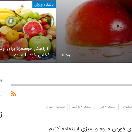
باشگاه ورزش
۴ راهکار خوشمزه برای ارت
غذایی خود با میوه‌
0
جس
اصفهان
استانها > البرز
استانها > بوشهر
استانها > تهران
ت
ای خوردن میوه و سبزی استفاده کنیم