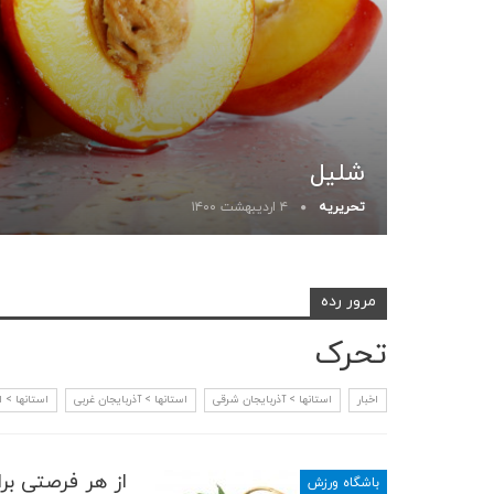
شلیل
تحریریه
۴ اردیبهشت ۱۴۰۰
مرور رده
تحرک
اخبار
استانها > آذربایجان شرقی
استانها > آذربایجان غربی
استانها > 
از هر فرصتی بر
باشگاه ورزش