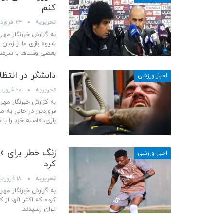
کنم
تحریریه
۲۴ فروردین ۱۴۰۳
شیوه بازی ما از زمان
بعضی وقت‌ها با سرعت
دانشگر در انتظار MRI/ احتمال دوری چند هفته ای مدافع 
اخبار ورزشی
تحریریه
۲۰ فروردین ۱۴۰۳
فروردین در حالی به م
بازی، فاصله خود را با
زنگ خطر برای «
اخبار ورزشی
کرد
تحریریه
۱۸ فروردین ۱۴۰۳
به گزارش خبرنگار مهر،
کرده که اکثر آنها از ک
ایران رسیدند.