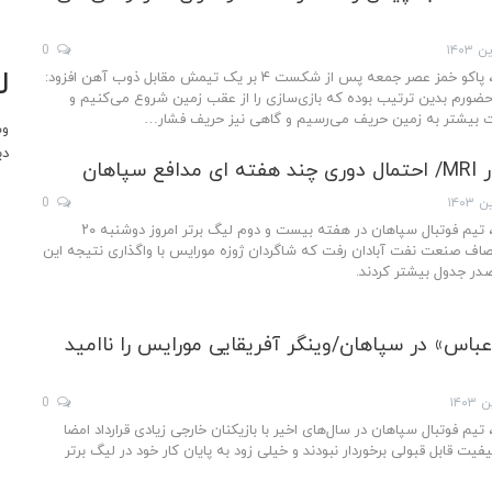
0
ل
به گزارش خبرنگار مهر، پاکو خمز عصر جمعه پس از شکست ۴ بر یک تیمش مقابل ذوب آهن افزود:
 حضورم بدین ترتیب بوده که بازی‌سازی را از عقب زمین شروع می‌کنیم و
 بیشتر به زمین حریف می‌رسیم و گاهی نیز حریف فشار…
وب
دی
سپاهان
0
به گزارش خبرنگار مهر، تیم فوتبال سپاهان در هفته بیست و دوم لیگ برتر امروز دوشنبه ۲۰
صاف صنعت نفت آبادان رفت که شاگردان ژوزه مورایس با واگذاری نتیجه این
 صدر جدول بیشتر کردند.
عباس» در سپاهان/وینگر آفریقایی مورایس را ناامید
0
 تیم فوتبال سپاهان در سال‌های اخیر با بازیکنان خارجی زیادی قرارداد امضا
یفیت قابل قبولی برخوردار نبودند و خیلی زود به پایان کار خود در لیگ برتر