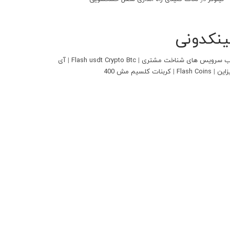
ینکدونی
 سرویس های شناخت مشتری
|
Flash usdt Crypto Btc
|
آی
زاین
|
Flash Coins
|
کربنات کلسیم مش 400