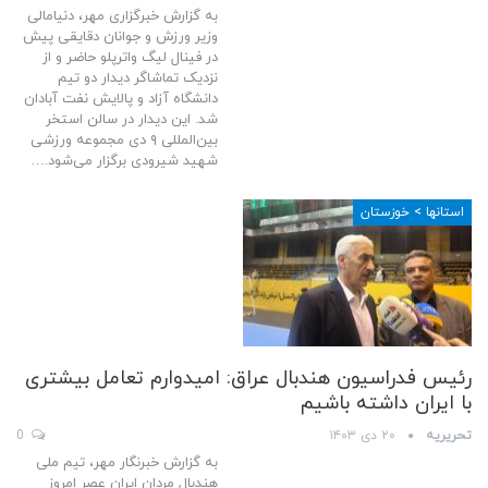
به گزارش خبرگزاری مهر، دنیامالی
وزیر ورزش و جوانان دقایقی پیش
در فینال لیگ واترپلو حاضر و از
نزدیک تماشاگر دیدار دو تیم
دانشگاه آزاد و پالایش نفت آبادان
شد. این دیدار در سالن استخر
بین‌المللی ٩ دی مجموعه ورزشی
شهید شیرودی برگزار می‌شود.…
استانها > خوزستان
رئیس فدراسیون هندبال عراق: امیدوارم تعامل بیشتری
با ایران داشته باشیم
تحریریه
۲۰ دی ۱۴۰۳
0
به گزارش خبرنگار مهر، تیم ملی
هندبال مردان ایران عصر امروز