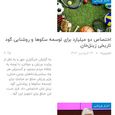
اخبار ورزشی
اختصاص دو میلیارد برای توسعه سکوها و روشنایی گود
تاریخی زینل‌خان
تحریریه
۲۴ فروردین ۱۴۰۳
0
به گزارش خبرگزاری مهر و به نقل از
وزارت ورزش و جوانان، با توجه به
علاقه مردم بجنورد و گسترش هر
چه بیشتررشته‌های بومی-محلی،
وزیر ورزش مبلغ دو میلیارد برای
توسعه سکوها و روشنایی گود
زینل خان اختصاص داد. قرار است
این مبلغ برای تجهیز این گود…
اخبار ورزشی