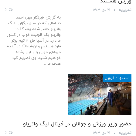
ورزش هستند
تحریریه
۲۱ دی ۱۴۰۳
0
به گزارش خبرنگار مهر، احمد
دنیامالی که در محل برگزاری لیگ
واترپلو حاضر شده بود، گفت:
واترپلو یک ظرفیت خوب در کشور
ما دارد. در آسیا جزو ۴ تیم برتر
قاره هستیم و ان‌شاءالله در آینده
خبرهای خوبی را از این رشته
خواهیم شنید. وی تصریح کرد:
هدف ما…
استانها > قزوین
حضور وزیر ورزش و جوانان در فینال لیگ واترپلو
تحریریه
۲۱ دی ۱۴۰۳
0