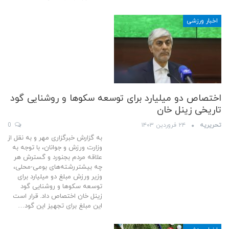
اخبار ورزشی
اختصاص دو میلیارد برای توسعه سکوها و روشنایی گود
تاریخی زینل خان
تحریریه
۲۴ فروردین ۱۴۰۳
0
به گزارش خبرگزاری مهر و به نقل از
وزارت ورزش و جوانان، با توجه به
علاقه مردم بجنورد و گسترش هر
چه بیشتررشته‌های بومی-محلی،
وزیر ورزش مبلغ دو میلیارد برای
توسعه سکوها و روشنایی گود
زینل خان اختصاص داد. قرار است
این مبلغ برای تجهیز این گود…