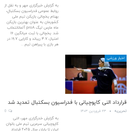
به گزارش خبرگزاری مهر و به نقل از
روابط عمومی فدراسیون بسکتبال،
بهنام یخچالی بازیکن تیم ملی
کشورمان به عنوان بهترین بازیکن
ماه مارس لیگ proA آلمانانتخاب
شد. یخچالی با ثبت میانگین ۱۶
امتیاز، ۴.۷ ریباند و کارایی ۱۹.۷ در
هر بازی با پیراهن تیم…
اخبار ورزشی
قرارداد النی کاپوچیانی با فدراسیون بسکتبال تمدید شد
تحریریه
۲۳ فروردین ۱۴۰۳
0
به گزارش خدرگزاری مهر، النی
کاپوچیانی سرمربی تیم ملی بانوان
ایران تا پایان سال ۲۰۲۵ قرارداد