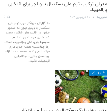
معرفی ترکیب تیم ملی بسکتبال با ویلچر برای انتخابی
پارالمپیک
تحریریه
۲۰ فروردین ۱۴۰۳
0
به گزارش خبرنگار مهر، تیم ملی
بسکتبال با ویلچر ایران به منظور
حضور در رقابت های شانس مجدد
که آخرین فرصت جهت کسب
سهمیه بازی های پارالمپیک است،
روز چهارشنبه هفته جاری عازم
فرانسه می شود. محمد محمد نژاد،
ابوالفضل جلایی، عبدالجلیل
قرنجیک، حکیم…
اخبار ورزشی
برترین های لیگ بسکتبال در پایان فصل انتخاب