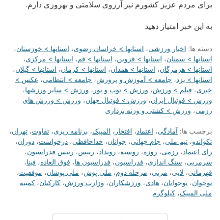
برای مردم عزیز کشورم نیز آرزوی سلامتی و بهروزی دارم.
به این خبر امتیاز دهید
دسته ها:
اخبار ورزشی
،
استانها > خراسان رضوی
،
استانها > خوزستان
،
استانها > سمنان
،
استانها > قزوین
،
استانها > قم
،
استانها > مرکزی
،
استانها > هرمزگان
،
استانها > همدان
،
استانها > کرمان
،
استانها > گیلان
،
استانها > یزد
،
جامعه > آموزش و پرورش
،
جامعه > انتظامی
،
عکس >
خبری
،
فیلم > ورزش
،
ورزش > توپ و تور
،
ورزش > سایر ورزشها
،
ورزش > فوتبال ایران
،
ورزش > فوتبال جهان
،
ورزش > ورزش های
رزمی
،
ورزش > کشتی و وزنه برداری
برچسب ها:
آمادگی
،
اعتماد
،
افتخار
،
المپیک
،
برنامه ریزی
،
تفاوت
،
تهران
،
تکواندو
،
تیم ملی
،
جام جهانی
،
جوانان
،
خداحافظی
،
درخواست
،
دوران
،
رای اعتماد
،
رزمی
،
روزه
،
روسیه
،
رویداد
،
رییس
،
رییس فدراسیون
،
سرمربی
،
سنگ اندازی
،
فدراسیون
،
فدراسیون ها
،
فوق العاده
،
فینا
،
قهرمانی
،
لایی
،
مربی
،
مرحله دوم
،
ملی پوش
،
ملی پوشان
،
موفقیت
،
نوجوان
،
نوجوانان
،
هادی
،
ورزشکاران
،
وزارت ورزش
،
کارکنان
،
کمیته
ملی المپیک
،
کیلوگرم