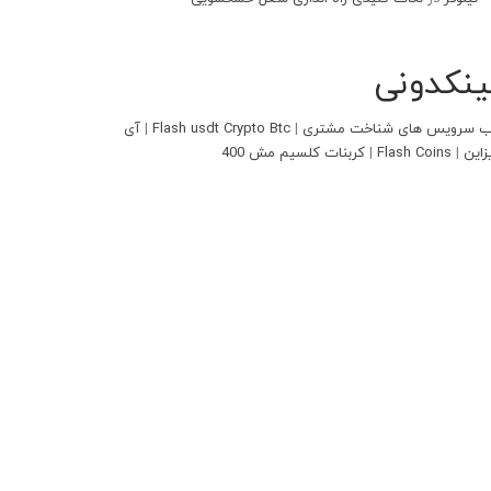
ینکدونی
 سرویس های شناخت مشتری
|
Flash usdt Crypto Btc
|
آی
زاین
|
Flash Coins
|
کربنات کلسیم مش 400