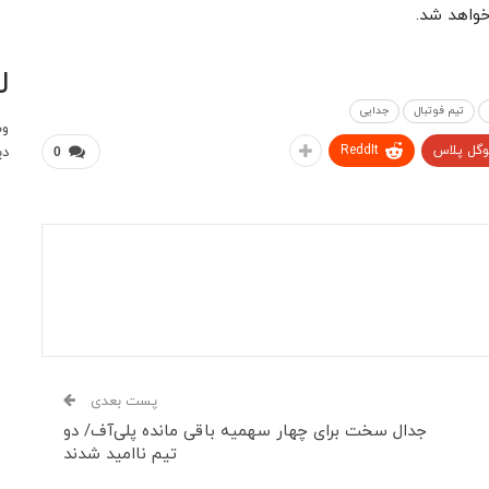
ل
تیم فوتبال
جدایی
وب
وگل پلاس
ReddIt
دی
0
پست بعدی
جدال سخت برای چهار سهمیه باقی مانده پلی‌آف/ دو
تیم ناامید شدند