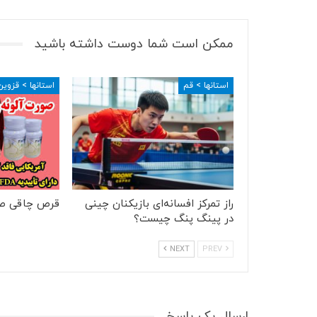
ممکن است شما دوست داشته باشید
استانها > قم
استانها > قزوین
راز تمرکز افسانه‌ای بازیکنان چینی
قرص چاقی ص
در پینگ پنگ چیست؟
NEXT
PREV
ارسال یک پاسخ