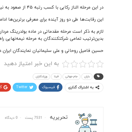
در این مرحله الناز رکابی با کسب رتبه ۴۵ از صعود به نیمه‌نهایی بازماند.
این رقابت‌ها طی دو روز آینده برای معرفی برترین‌ها ادا
لازم به ذکر است مرحله مقدماتی در ماده بولدرینگ مردان
بدین‌ترتیب تمامی شرکتکنندگان به مرحله نیمه‌نهایی راه یافتند و ۲۰ نفر از آن‌ها به فینال مسابقات 
حسین فامیل روحانی و علی سلیمانیان نمایندگان ایران 
به این خبر امتیاز دهید
باران
جام جهانی
فینا
ورزشکاران
فیسبوک
Twitter
گ
به اشتراک گذاری
تحریریه
7531 پست
0 دیدگاه