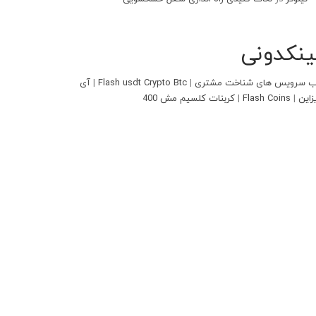
ینکدونی
 سرویس های شناخت مشتری
|
Flash usdt Crypto Btc
|
آی
زاین
|
Flash Coins
|
کربنات کلسیم مش 400