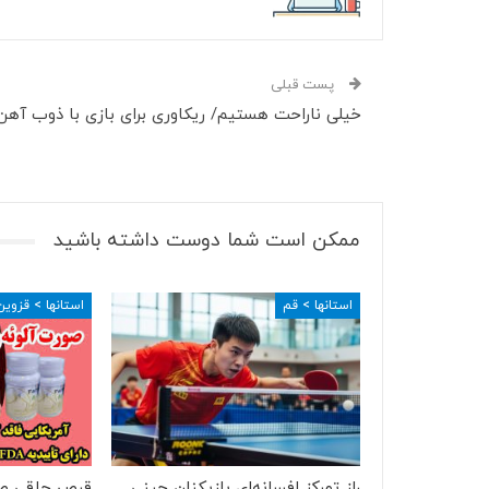
پست قبلی
خیلی ناراحت هستیم/ ریکاوری برای بازی با ذوب آهن
ممکن است شما دوست داشته باشید
استانها > قم
استانها > قزوین
راز تمرکز افسانه‌ای بازیکنان چینی
قرص چاقی ص