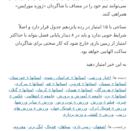
نمی‌توانند تیم خود را در مصاف با شاگردان «ژوزه مورایس»
همراهی کنند.
نساجی با ۱۵ امتیاز در رده پانزدهم جدول قرار دارد و اصلاً
شرایط خوبی ندارد و باید در ۸ دیدار پایانی فصل بتواند با حداکثر
امتیاز از زمین بازی خارج شود که کار سختی برای شاگردان
ساکت الهامی خواهد بود.
به این خبر امتیاز دهید
دسته ها:
اخبار ورزشی
،
استانها > خراسان رضوی
،
استانها > خوزستان
،
استانها > سمنان
،
استانها > قزوین
،
استانها > قم
،
استانها > مرکزی
،
استانها > هرمزگان
،
استانها > همدان
،
استانها > کرمان
،
استانها > گیلان
،
استانها > یزد
،
جامعه > آموزش و پرورش
،
جامعه > انتظامی
،
عکس >
خبری
،
فیلم > ورزش
،
ورزش > توپ و تور
،
ورزش > سایر ورزشها
،
ورزش > فوتبال ایران
،
ورزش > فوتبال جهان
،
ورزش > ورزش های
رزمی
،
ورزش > کشتی و وزنه برداری
برچسب ها:
اصفهان
،
زمین بازی
،
سپاهان
،
فوتبال
،
لیگ برتر
،
محروم
،