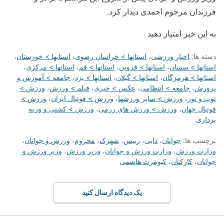
فرزندان مرحوم احمدی دیدار کرد.
به این خبر امتیاز دهید
دسته ها:
اخبار ورزشی
،
استانها > خراسان رضوی
،
استانها > خوزستان
،
استانها > سمنان
،
استانها > قزوین
،
استانها > قم
،
استانها > مرکزی
،
استانها > هرمزگان
،
استانها > گیلان
،
استانها > یزد
،
جامعه > آموزش و
پرورش
،
جامعه > انتظامی
،
عکس > خبری
،
فیلم > ورزش
،
ورزش >
توپ و تور
،
ورزش > سایر ورزشها
،
ورزش > فوتبال ایران
،
ورزش >
فوتبال جهان
،
ورزش > ورزش های رزمی
،
ورزش > کشتی و وزنه
برداری
برچسب ها:
جوانان
،
دایی
،
رییس
،
شهرک
،
محروم
،
ورزش و جوانان
،
وزارت ورزش
،
وزارت ورزش و جوانان
،
وزیر ورزش
،
وزیر ورزش و
جوانان
،
کارکنان
،
کیومرث هاشمی
یک دیدگاه ارسال کنید