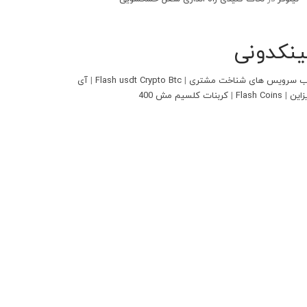
ینکدونی
 سرویس های شناخت مشتری
|
Flash usdt Crypto Btc
|
آی
زاین
|
Flash Coins
|
کربنات کلسیم مش 400