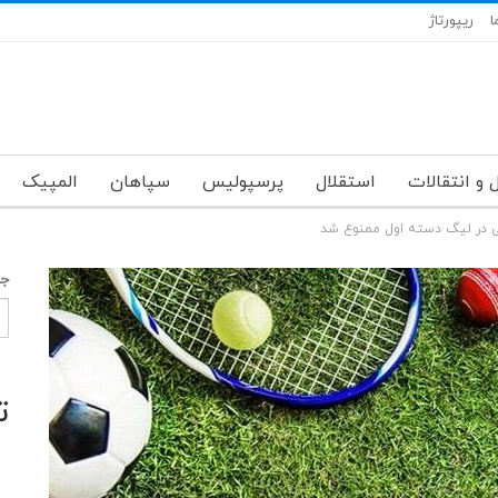
ا
ریپورتاژ
 و انتقالات
استقلال
پرسپولیس
سپاهان
المپیک
ی در لیگ دسته اول ممنوع شد
جس
ت