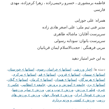
فاطمه برمشوری ، خسرو رحیمی‌زاده ، زهرا کرم‌زاده، مهدی
فارسی
همراه: علی جوزایی
مدیر فنی تیم ملی: علی اصغر هادی زاده
سرپرست آقایان: ماشاله طاهری
سرپرست بانوان: سودابه رسولی
مربی فرهنگی : حجت‌الاسلام ایمان قربانیان
به این خبر امتیاز دهید
دسته ها:
اخبار ورزشی
،
استانها > خراسان رضوی
،
استانها > خوزستان
،
استانها > سمنان
،
استانها > قزوین
،
استانها > قم
،
استانها > مرکزی
،
استانها > هرمزگان
،
استانها > همدان
،
استانها > کرمان
،
استانها > گیلان
،
استانها > یزد
،
جامعه > آموزش و پرورش
،
جامعه > انتظامی
،
عکس >
خبری
،
فیلم > ورزش
،
ورزش > توپ و تور
،
ورزش > سایر ورزشها
،
ورزش > فوتبال ایران
،
ورزش > فوتبال جهان
،
ورزش > ورزش های
رزمی
،
ورزش > کشتی و وزنه برداری