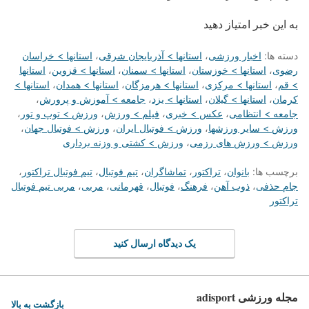
به این خبر امتیاز دهید
دسته ها:
اخبار ورزشی
،
استانها > آذربایجان شرقی
،
استانها > خراسان
رضوی
،
استانها > خوزستان
،
استانها > سمنان
،
استانها > قزوین
،
استانها
> قم
،
استانها > مرکزی
،
استانها > هرمزگان
،
استانها > همدان
،
استانها >
کرمان
،
استانها > گیلان
،
استانها > یزد
،
جامعه > آموزش و پرورش
،
جامعه > انتظامی
،
عکس > خبری
،
فیلم > ورزش
،
ورزش > توپ و تور
،
ورزش > سایر ورزشها
،
ورزش > فوتبال ایران
،
ورزش > فوتبال جهان
،
ورزش > ورزش های رزمی
،
ورزش > کشتی و وزنه برداری
برچسب ها:
بانوان
،
تراکتور
،
تماشاگران
،
تیم فوتبال
،
تیم فوتبال تراکتور
،
جام حذفی
،
ذوب آهن
،
فرهنگ
،
فوتبال
،
قهرمانی
،
مربی
،
مربی تیم فوتبال
تراکتور
یک دیدگاه ارسال کنید
مجله ورزشی adisport
بازگشت به بالا