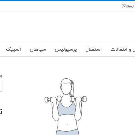
ریپورتاژ
 و انتقالات
استقلال
پرسپولیس
سپاهان
المپیک
جس
ت