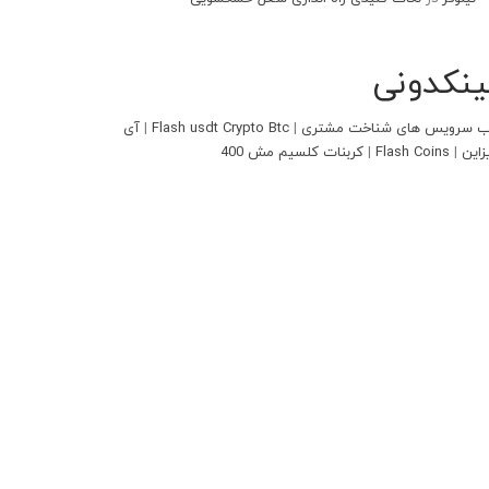
ینکدونی
 سرویس های شناخت مشتری
|
Flash usdt Crypto Btc
|
آی
زاین
|
Flash Coins
|
کربنات کلسیم مش 400