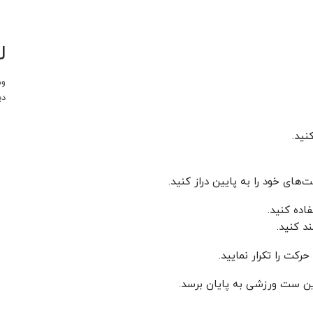
ل
وب
دی
ند کنید.