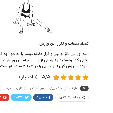
تعداد دفعات و تکرار این ورزش
ابتدا ورزش لانژ جانبی و کرل عضله دوسر را به طور جداگا
وقتی که توانستید به راحتی از پس انجام این ورزش‌ها، 
نموده و ورزش کرل لانژ جانبی را در ۲ تا ۳ ست، هر ست به مدت ۳۰ ثانیه تا یک دقیقه انجام بدهید.
۵/۵ - (۱ امتیاز)
بازگشت
باشگاه ورزش
بیرو
تحرک
خارجی
موقعیت
فیسبوک
Twitter
گ
به اشتراک گذاری