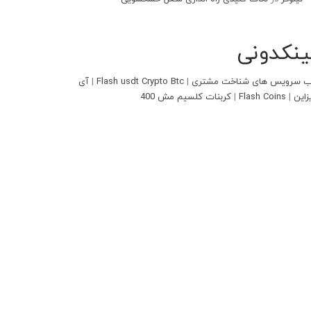
ینکدونی
 سرویس های شناخت مشتری
|
Flash usdt Crypto Btc
|
آی
زاین
|
Flash Coins
|
کربنات کلسیم مش 400