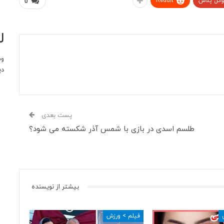
وگل پلاس
ReddIt
0
ل
وب
دی
پست بعدی
طلسم اسدی در بازی با شمس آذر شکسته می شود؟
بیشتر از نویسنده
فیلم > ورزش