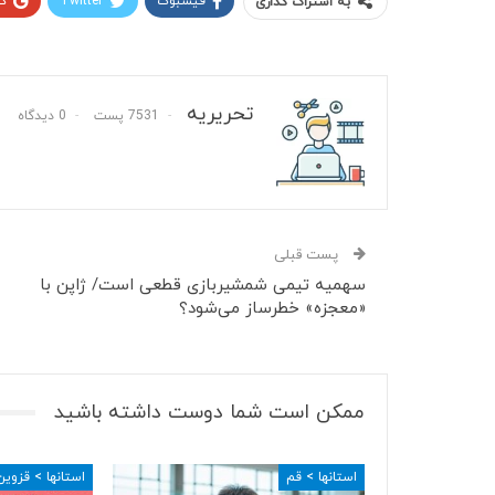
فیسبوک
Twitter
گ
به اشتراک گذاری
تحریریه
7531 پست
0 دیدگاه
پست قبلی
سهمیه تیمی شمشیربازی قطعی است/ ژاپن با
«معجزه» خطرساز می‌شود؟
ممکن است شما دوست داشته باشید
استانها > قم
استانها > قزوین